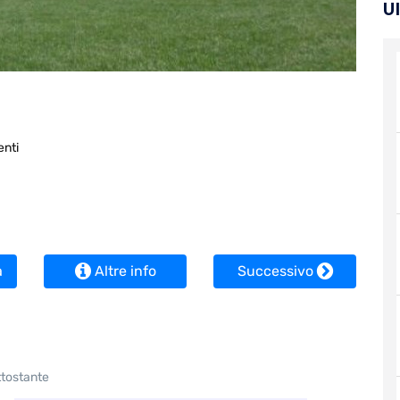
U
nti
a
Altre info
Successivo
ttostante