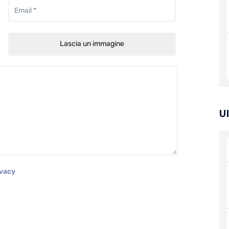
U
ivacy